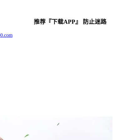
推荐『下载APP』 防止迷路
00.com