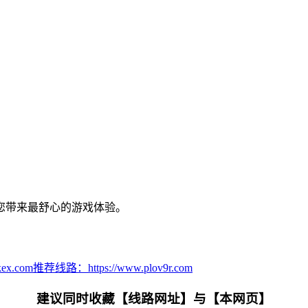
您带来最舒心的游戏体验。
kex.com
推荐线路：
https://www.plov9r.com
建议同时收藏【线路网址】与【本网页】