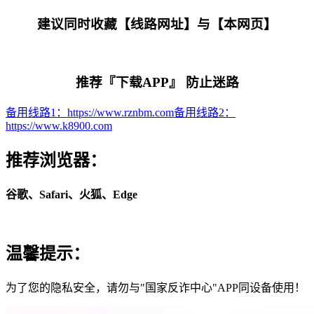
建议同时收藏【线路网址】与【本网页】
推荐『下载APP』 防止迷路
备用线路
1
：
https://www.rznbm.com
备用线路
2
：
https://www.k8900.com
推荐浏览器：
谷歌、Safari、火狐、Edge
温馨提示：
为了您的隐私安全，请勿与"国家反诈中心"APP同设备使用！