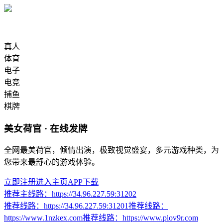
真人
体育
电子
电竞
捕鱼
棋牌
美女荷官 · 在线发牌
全网最美荷官，倾情出演，极致视觉盛宴，多元游戏种类，为
您带来最舒心的游戏体验。
立即注册
进入主页
APP下载
推荐主线路：
https://34.96.227.59:31202
推荐线路：
https://34.96.227.59:31201
推荐线路：
https://www.1nzkex.com
推荐线路：
https://www.plov9r.com